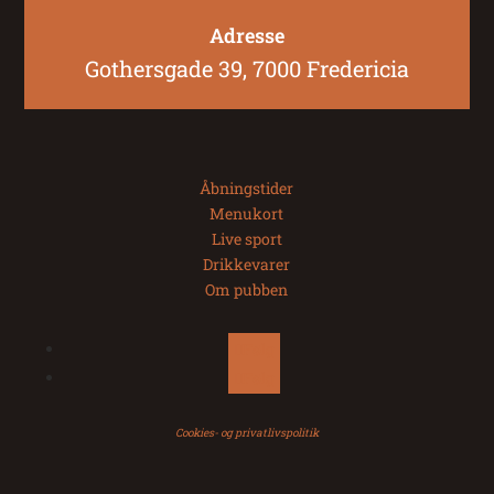
Adresse
Gothersgade 39, 7000 Fredericia
Åbningstider
Menukort
Live sport
Drikkevarer
Om pubben
Følg
Følg
Cookies- og privatlivspolitik