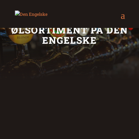
ØLSORTIMENT PÅ DEN
ENGELSKE
FADØL
TUBORG 4,6%
50
Grøn Tuborg er Danmarks allerførste pilsnerøl, som så dagens lys