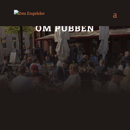
OM PUBBEN
”Den Engelske” har
eksisteret siden d. 1. juni
2007 som familieejet pub
Vi har fået oparbejdet et sted, hvor en dejlig
og intim atmosfære går hånd i hånd med et
stort og varieret øludvalg fordelt på 28 haner,